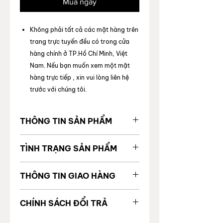
Mua ngay
Không phải tất cả các mặt hàng trên
trang trực tuyến đều có trong cửa
hàng chính ở TP.Hồ Chí Minh, Việt
Nam. Nếu bạn muốn xem một mặt
hàng trực tiếp , xin vui lòng liên hệ
trước với chúng tôi.
THÔNG TIN SẢN PHẨM
MÃ SẢN
2000214251753
TÌNH TRẠNG SẢN PHẨM
PHẨM
Tình trạng chung
99%
THÔNG TIN GIAO HÀNG
Giá gốc
Tình trạng bên trong
Tốt
Được vận chuyển toàn quốc
Thương
CHANEL
CHÍNH SÁCH ĐỔI TRẢ
Thời gian giao hàng:
hiệu
Tình trạng bên ngoài
Tốt
TP. Hồ Chí Minh: 24 giờ làm
Để đảm bảo quyền lợi và sự an tâm