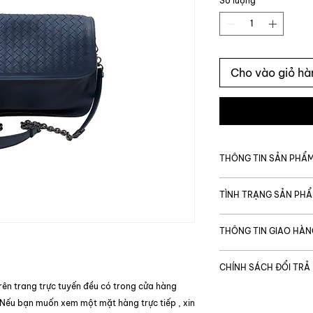
Số lượng
*
Cho vào giỏ hà
THÔNG TIN SẢN PHẨ
MÃ SẢN PHẨM
TÌNH TRẠNG SẢN PH
Giá gốc
Tình trạng chung
THÔNG TIN GIAO HÀN
Thương hiệu
Được vận chuyển t
Tình trạng bên tro
CHÍNH SÁCH ĐỔI TRẢ
Thời gian giao hàng
Code
TP. Hồ Chí Minh:
rên trang trực tuyến đều có trong cửa hàng
Tình trạng bên ng
Để đảm bảo quyền l
Ngoại thành & ng
 Nếu bạn muốn xem một mặt hàng trực tiếp , xin
khi mua sắm, trong
Loại túi xách