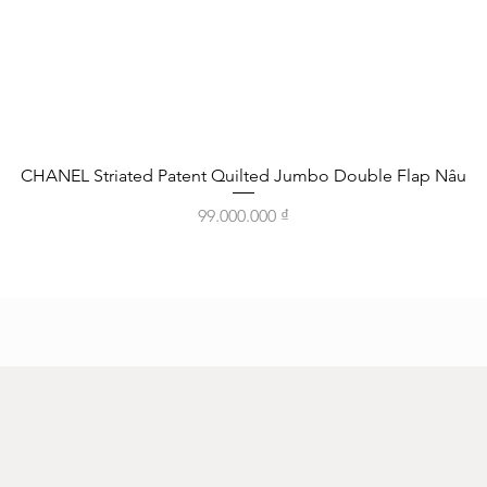
Xem nhanh
CHANEL Striated Patent Quilted Jumbo Double Flap Nâu
Giá
99.000.000 ₫