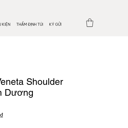
 KIỆN
THẨM ĐỊNH TÚI
KÝ GỬI
Veneta Shoulder
h Dương
Giá
₫