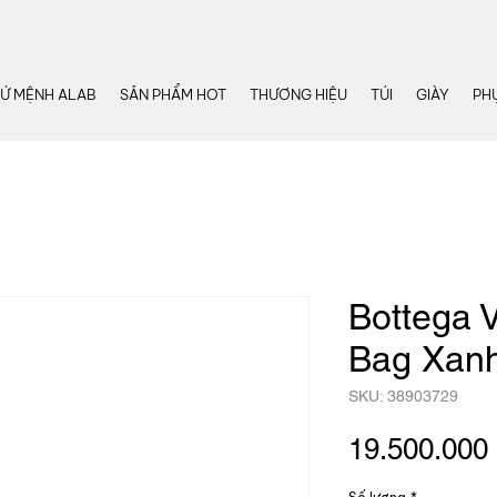
Ứ MỆNH ALAB
SẢN PHẨM HOT
THƯƠNG HIỆU
TÚI
GIÀY
PHỤ
Bottega 
Bag Xan
SKU: 38903729
19.500.000 