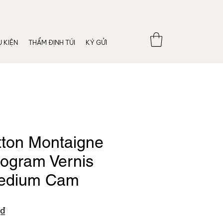
 KIỆN
THẨM ĐỊNH TÚI
KÝ GỬI
tton Montaigne
ogram Vernis
Medium Cam
Giá
₫