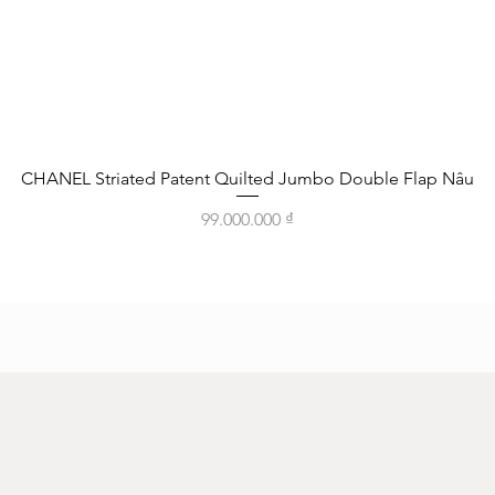
Xem nhanh
CHANEL Striated Patent Quilted Jumbo Double Flap Nâu
Giá
99.000.000 ₫