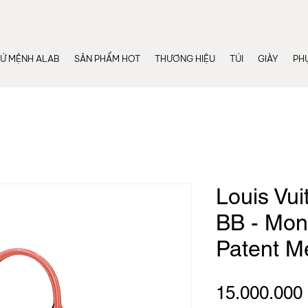
Ứ MỆNH ALAB
SẢN PHẨM HOT
THƯƠNG HIỆU
TÚI
GIÀY
PHỤ
Louis Vui
BB - Mon
Patent 
15.000.000 