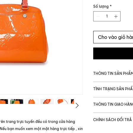
Số lượng
*
Cho vào giỏ hà
THÔNG TIN SẢN PHẨ
MÃ SẢN PHẨM
TÌNH TRẠNG SẢN PH
Giá gốc
Tình trạng chung
THÔNG TIN GIAO HÀN
Thương hiệu
Được vận chuyển t
Tình trạng bên tro
CHÍNH SÁCH ĐỔI TRẢ
Thời gian giao hàng
rên trang trực tuyến đều có trong cửa hàng
Code
TP. Hồ Chí Minh:
Tình trạng bên ng
 Nếu bạn muốn xem một mặt hàng trực tiếp , xin
Để đảm bảo quyền l