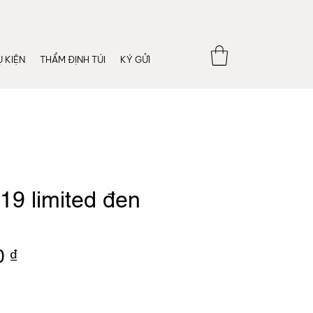
 KIỆN
THẨM ĐỊNH TÚI
KÝ GỬI
19 limited đen
Giá
0 ₫