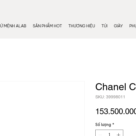
Ứ MỆNH ALAB
SẢN PHẨM HOT
THƯƠNG HIỆU
TÚI
GIÀY
PHỤ
Chanel C
SKU: 39998011
153.500.00
Số lượng
*