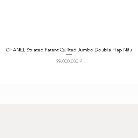
Xem nhanh
CHANEL Striated Patent Quilted Jumbo Double Flap Nâu
Giá
99.000.000 ₫