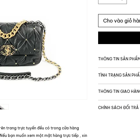
Cho vào giỏ hà
THÔNG TIN SẢN PHẨ
MÃ SẢN PHẨM
TÌNH TRẠNG SẢN PH
Giá gốc
Tình trạng chung
THÔNG TIN GIAO HÀN
Thương hiệu
Được vận chuyển t
Tình trạng bên tro
CHÍNH SÁCH ĐỔI TRẢ
Thời gian giao hàng
Code
TP. Hồ Chí Minh:
Tình trạng bên ng
Để đảm bảo quyền l
Ngoại thành & ng
khi mua sắm, trong
Loại túi xách
rên trang trực tuyến đều có trong cửa hàng
Khác
sản phẩm, nếu sản p
 Nếu bạn muốn xem một mặt hàng trực tiếp , xin
chuyển, không phải
Kích cỡ