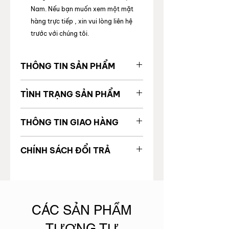
Nam. Nếu bạn muốn xem một mặt
hàng trực tiếp , xin vui lòng liên hệ
trước với chúng tôi.
THÔNG TIN SẢN PHẨM
MÃ SẢN
38840670
TÌNH TRẠNG SẢN PHẨM
PHẨM
Tình trạng chung
98%
THÔNG TIN GIAO HÀNG
Giá gốc
92.000.000đ
Tình trạng bên trong
Tốt
Được vận chuyển toàn quốc
Thương
DIOR
CHÍNH SÁCH ĐỔI TRẢ
Thời gian giao hàng:
hiệu
Tình trạng bên ngoài
Tốt
TP. Hồ Chí Minh: 24 giờ làm
Để đảm bảo quyền lợi và sự an tâm
việc
Code
của khách hàng khi mua sắm, trong
Khác
Không
Ngoại thành & ngoại tỉnh: 5 - 6
vào 3 ngày khi bạn nhận được sản
ngày làm việc
Loại túi
Shoulder bag
phẩm, nếu sản phẩm bị lỗi trong
​CÁC SẢN PHẨM
xách
quá trình vận chuyển, không phải
hàng chính hãng, không đúng với
TƯƠNG TỰ