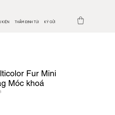
 KIỆN
THẨM ĐỊNH TÚI
KÝ GỬI
ticolor Fur Mini
Bag Móc khoá
3
Giá