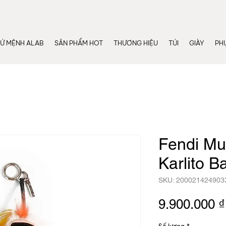
Ứ MỆNH ALAB
SẢN PHẨM HOT
THƯƠNG HIỆU
TÚI
GIÀY
PHỤ
Fendi Mul
Karlito 
SKU: 200021424903
9.900.000 ₫