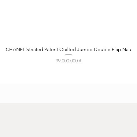
Xem nhanh
CHANEL Striated Patent Quilted Jumbo Double Flap Nâu
Giá
99.000.000 ₫