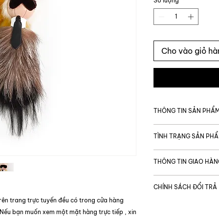
Số lượng
*
Cho vào giỏ hà
THÔNG TIN SẢN PHẨ
MÃ SẢN PHẨM
TÌNH TRẠNG SẢN PH
Giá gốc
Tình trạng chung
THÔNG TIN GIAO HÀN
Thương hiệu
Được vận chuyển t
Tình trạng bên tro
CHÍNH SÁCH ĐỔI TRẢ
Thời gian giao hàng
Code
TP. Hồ Chí Minh:
rên trang trực tuyến đều có trong cửa hàng
Tình trạng bên ng
Để đảm bảo quyền l
Ngoại thành & ng
 Nếu bạn muốn xem một mặt hàng trực tiếp , xin
khi mua sắm, trong
Loại phụ kiện