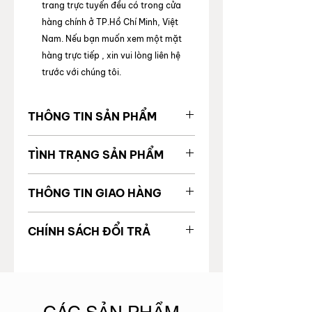
trang trực tuyến đều có trong cửa
hàng chính ở TP.Hồ Chí Minh, Việt
Nam. Nếu bạn muốn xem một mặt
hàng trực tiếp , xin vui lòng liên hệ
trước với chúng tôi.
THÔNG TIN SẢN PHẨM
MÃ SẢN
2000214250794
TÌNH TRẠNG SẢN PHẨM
PHẨM
Tình trạng chung
99%
THÔNG TIN GIAO HÀNG
Giá gốc
Tình trạng bên trong
Tốt
Được vận chuyển toàn quốc
Thương
VANCLEEF &
CHÍNH SÁCH ĐỔI TRẢ
Thời gian giao hàng:
hiệu
ARPELS
Tình trạng bên ngoài
Tốt
TP. Hồ Chí Minh: 24 giờ làm
Để đảm bảo quyền lợi và sự an tâm
việc
Code
của khách hàng khi mua sắm, trong
Khác
Không
Ngoại thành & ngoại tỉnh: 5 - 6
vào 3 ngày khi bạn nhận được sản
ngày làm việc
Loại phụ
Vòng Tay
phẩm, nếu sản phẩm bị lỗi trong
kiện