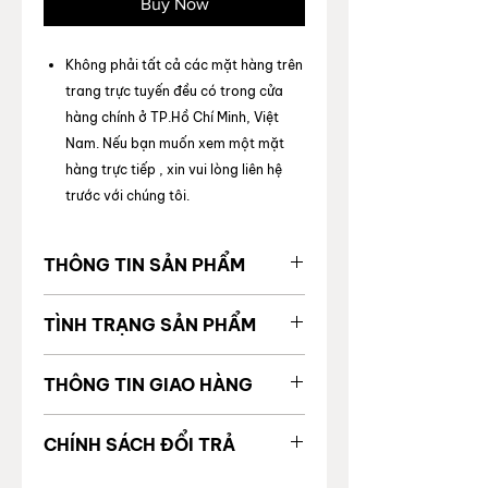
Buy Now
Không phải tất cả các mặt hàng trên
trang trực tuyến đều có trong cửa
hàng chính ở TP.Hồ Chí Minh, Việt
Nam. Nếu bạn muốn xem một mặt
hàng trực tiếp , xin vui lòng liên hệ
trước với chúng tôi.
THÔNG TIN SẢN PHẨM
MÃ SẢN
2000214253313
TÌNH TRẠNG SẢN PHẨM
PHẨM
Tình trạng chung
98%
THÔNG TIN GIAO HÀNG
Giá gốc
Tình trạng bên trong
Tốt
Được vận chuyển toàn quốc
Thương
BALENCIAGA
CHÍNH SÁCH ĐỔI TRẢ
Thời gian giao hàng:
hiệu
Tình trạng bên ngoài
Tốt
TP. Hồ Chí Minh: 24 giờ làm
Để đảm bảo quyền lợi và sự an tâm