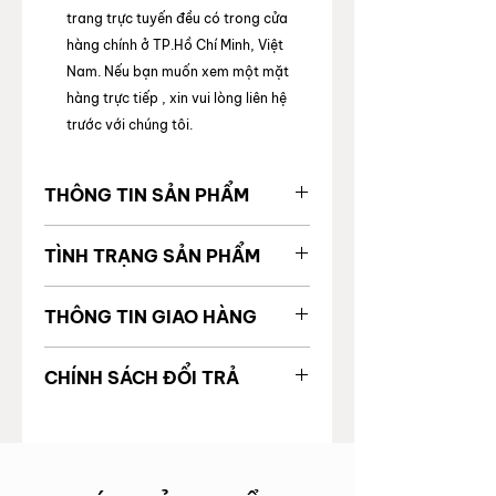
trang trực tuyến đều có trong cửa
hàng chính ở TP.Hồ Chí Minh, Việt
Nam. Nếu bạn muốn xem một mặt
hàng trực tiếp , xin vui lòng liên hệ
trước với chúng tôi.
THÔNG TIN SẢN PHẨM
MÃ SẢN
2000214253177
TÌNH TRẠNG SẢN PHẨM
PHẨM
Tình trạng chung
97%
THÔNG TIN GIAO HÀNG
Giá gốc
Tình trạng bên
Tốt - Spa
Được vận chuyển toàn quốc
Thương
CHANEL
CHÍNH SÁCH ĐỔI TRẢ
trong
màu
Thời gian giao hàng:
hiệu
TP. Hồ Chí Minh: 24 giờ làm
Để đảm bảo quyền lợi và sự an tâm
Tình trạng bên
Tốt - Spa
việc
Code
của khách hàng khi mua sắm, trong
ngoài
màu
Ngoại thành & ngoại tỉnh: 5 - 6
vào 3 ngày khi bạn nhận được sản
ngày làm việc
Loại túi
Shoulder Bag/ Flag
phẩm, nếu sản phẩm bị lỗi trong
Khác
Không