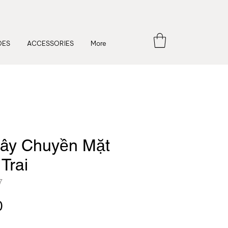
OES
ACCESSORIES
More
ây Chuyền Mặt
Trai
7
Price
0