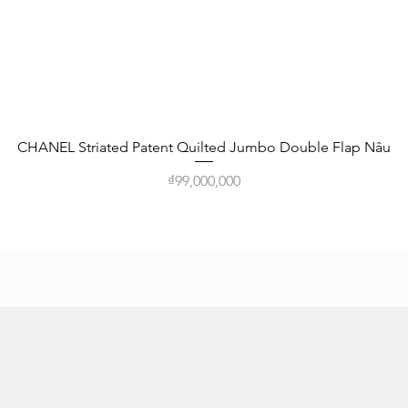
Quick View
CHANEL Striated Patent Quilted Jumbo Double Flap Nâu
Price
₫99,000,000