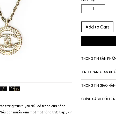
Quantity
*
Add to Cart
THÔNG TIN SẢN PHẨ
MÃ SẢN PHẨM
TÌNH TRẠNG SẢN PH
Giá gốc
Tình trạng chung
THÔNG TIN GIAO HÀN
Thương hiệu
Được vận chuyển t
Tình trạng bên tro
CHÍNH SÁCH ĐỔI TRẢ
Thời gian giao hàng
Code
TP. Hồ Chí Minh:
rên trang trực tuyến đều có trong cửa hàng
Tình trạng bên ng
Để đảm bảo quyền l
Ngoại thành & ng
 Nếu bạn muốn xem một mặt hàng trực tiếp , xin
khi mua sắm, trong
Loại phụ kiện