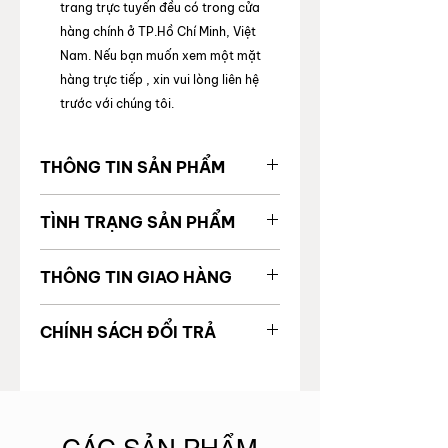
trang trực tuyến đều có trong cửa
hàng chính ở TP.Hồ Chí Minh, Việt
Nam. Nếu bạn muốn xem một mặt
hàng trực tiếp , xin vui lòng liên hệ
trước với chúng tôi.
THÔNG TIN SẢN PHẨM
MÃ SẢN
2000214251609
TÌNH TRẠNG SẢN PHẨM
PHẨM
Tình trạng chung
99%
THÔNG TIN GIAO HÀNG
Giá gốc
Tình trạng bên trong
Được vận chuyển toàn quốc
Thương
CHANEL
CHÍNH SÁCH ĐỔI TRẢ
Thời gian giao hàng:
hiệu
Tình trạng bên ngoài
Tốt
TP. Hồ Chí Minh: 24 giờ làm
Để đảm bảo quyền lợi và sự an tâm
việc
Code
của khách hàng khi mua sắm, trong
Khác
Không
Ngoại thành & ngoại tỉnh: 5 - 6
vào 3 ngày khi bạn nhận được sản
ngày làm việc
Loại phụ
Hoa Tai
phẩm, nếu sản phẩm bị lỗi trong
kiện