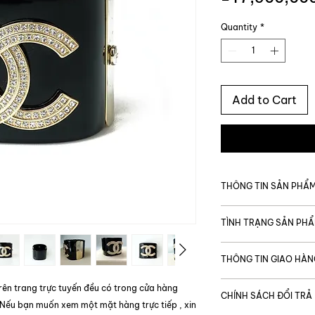
Quantity
*
Add to Cart
THÔNG TIN SẢN PHẨ
MÃ SẢN PHẨM
TÌNH TRẠNG SẢN PH
Giá gốc
Tình trạng chung
THÔNG TIN GIAO HÀN
Thương hiệu
Được vận chuyển t
Tình trạng bên tro
rên trang trực tuyến đều có trong cửa hàng
CHÍNH SÁCH ĐỔI TRẢ
Thời gian giao hàng
 Nếu bạn muốn xem một mặt hàng trực tiếp , xin
Code
TP. Hồ Chí Minh: