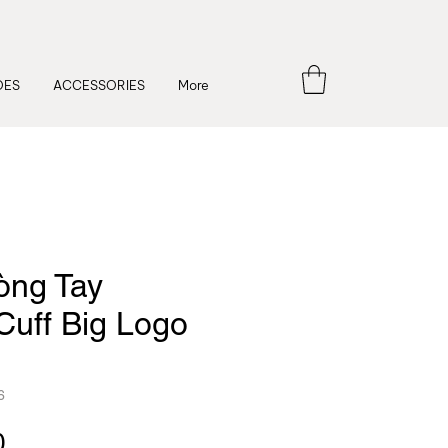
OES
ACCESSORIES
More
òng Tay
Cuff Big Logo
6
Price
0