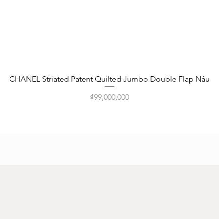
Quick View
CHANEL Striated Patent Quilted Jumbo Double Flap Nâu
Price
₫99,000,000