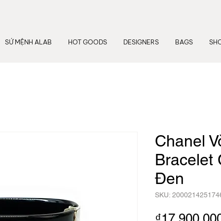
SỨ MỆNH ALAB
HOT GOODS
DESIGNERS
BAGS
SH
Chanel V
Bracelet 
Đen
SKU: 200021425174
₫17,900,00