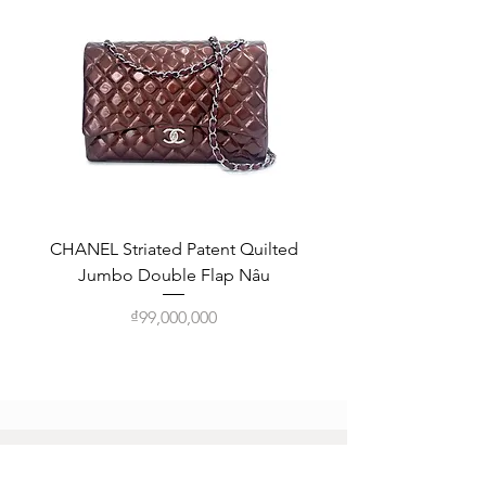
CHANEL Striated Patent Quilted
Louis Vuitton LV Sar
Jumbo Double Flap Nâu
Flap Vintage Trifold
Price
₫99,000,000