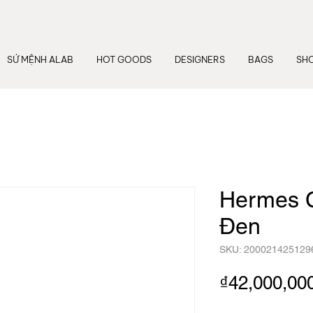
SỨ MỆNH ALAB
HOT GOODS
DESIGNERS
BAGS
SH
Hermes C
Đen
SKU: 200021425129
₫42,000,00