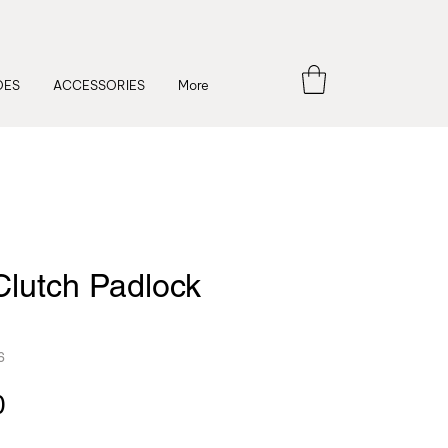
OES
ACCESSORIES
More
lutch Padlock
6
Price
0