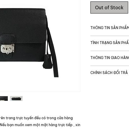
Out of Stock
THÔNG TIN SẢN PHẨ
MÃ SẢN PHẨM
TÌNH TRẠNG SẢN PH
Giá gốc
Tình trạng chung
THÔNG TIN GIAO HÀN
Thương hiệu
Được vận chuyển t
Tình trạng bên tro
CHÍNH SÁCH ĐỔI TRẢ
Thời gian giao hàng
Code
TP. Hồ Chí Minh:
Tình trạng bên ng
Để đảm bảo quyền l
Ngoại thành & ng
khi mua sắm, trong
Loại túi xách
Khác
sản phẩm, nếu sản p
chuyển, không phải
Kích cỡ
với mô tả trên webs
một cách nhanh chó
Kích thước
rên trang trực tuyến đều có trong cửa hàng
 Nếu bạn muốn xem một mặt hàng trực tiếp , xin