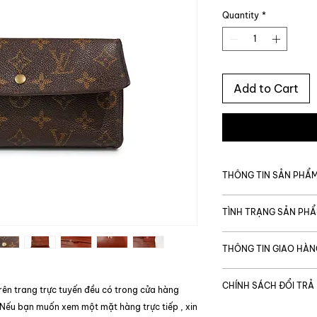
Quantity
*
Add to Cart
THÔNG TIN SẢN PHẨ
MÃ SẢN PHẨM
TÌNH TRẠNG SẢN PH
Giá gốc
Tình trạng chung
THÔNG TIN GIAO HÀN
Thương hiệu
Được vận chuyển t
Tình trạng bên tro
CHÍNH SÁCH ĐỔI TRẢ
Thời gian giao hàng
rên trang trực tuyến đều có trong cửa hàng
Code
TP. Hồ Chí Minh:
Tình trạng bên ng
 Nếu bạn muốn xem một mặt hàng trực tiếp , xin
Để đảm bảo quyền l