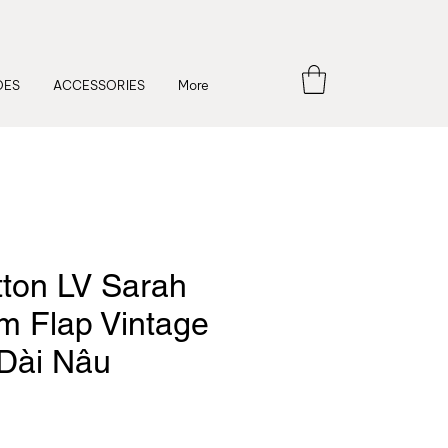
OES
ACCESSORIES
More
tton LV Sarah
 Flap Vintage
í Dài Nâu
Price