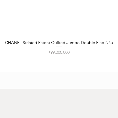
Quick View
CHANEL Striated Patent Quilted Jumbo Double Flap Nâu
Price
₫99,000,000