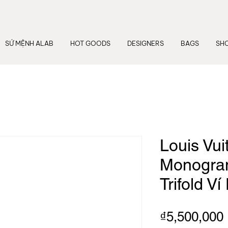
SỨ MỆNH ALAB
HOT GOODS
DESIGNERS
BAGS
SH
Louis Vui
Monogram
Trifold V
₫5,500,000