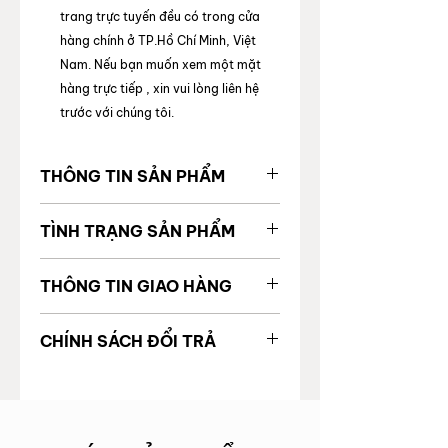
trang trực tuyến đều có trong cửa
hàng chính ở TP.Hồ Chí Minh, Việt
Nam. Nếu bạn muốn xem một mặt
hàng trực tiếp , xin vui lòng liên hệ
trước với chúng tôi.
THÔNG TIN SẢN PHẨM
MÃ SẢN
2000214248715
TÌNH TRẠNG SẢN PHẨM
PHẨM
Tình trạng chung
99%
THÔNG TIN GIAO HÀNG
Giá gốc
Tình trạng bên trong
Tốt
Được vận chuyển toàn quốc
Thương
LOUIS VUITTON
CHÍNH SÁCH ĐỔI TRẢ
Thời gian giao hàng:
hiệu
Tình trạng bên ngoài
Tốt
TP. Hồ Chí Minh: 24 giờ làm
Để đảm bảo quyền lợi và sự an tâm
việc
Code
của khách hàng khi mua sắm, trong
Khác
Không
Ngoại thành & ngoại tỉnh: 5 - 6
vào 3 ngày khi bạn nhận được sản
ngày làm việc
Loại túi
Handle Bag
phẩm, nếu sản phẩm bị lỗi trong